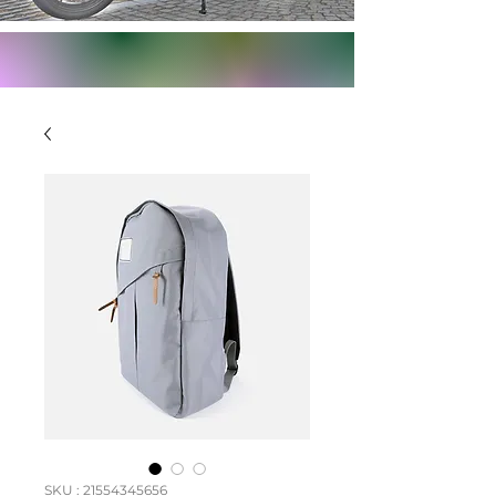
SKU : 21554345656