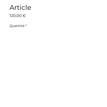
Article
Prix
120,00 €
Quantité
*
Ajouter au panier
Description d'article. Saisissez 
ici les caractéristiques de 
l'article : taille, matière et autres 
informations utiles.
DÉTAILS D'ARTICLE
Détails d'article. Saisissez ici les 
POLITIQUE D'ÉCHANGE